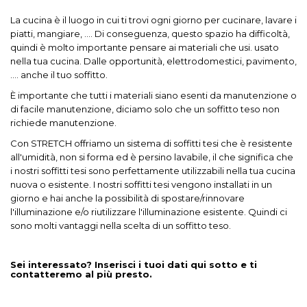
La cucina è il luogo in cui ti trovi ogni giorno per cucinare, lavare i
piatti, mangiare, .... Di conseguenza, questo spazio ha difficoltà,
quindi è molto importante pensare ai materiali che usi. usato
nella tua cucina. Dalle opportunità, elettrodomestici, pavimento,
.... anche il tuo soffitto.
È importante che tutti i materiali siano esenti da manutenzione o
di facile manutenzione, diciamo solo che un soffitto teso non
richiede manutenzione.
Con STRETCH offriamo un sistema di soffitti tesi che è resistente
all'umidità, non si forma ed è persino lavabile, il che significa che
i nostri soffitti tesi sono perfettamente utilizzabili nella tua cucina
nuova o esistente. I nostri soffitti tesi vengono installati in un
giorno e hai anche la possibilità di spostare/rinnovare
l'illuminazione e/o riutilizzare l'illuminazione esistente. Quindi ci
sono molti vantaggi nella scelta di un soffitto teso.
Sei interessato? Inserisci i tuoi dati qui sotto e ti
contatteremo al più presto.